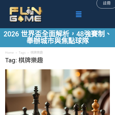
註冊
2026 世界盃全面解析，48強賽制、
舉辦城市與焦點球隊
Home
Tags
棋牌樂趣
Tag: 棋牌樂趣