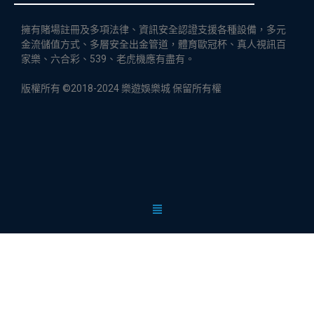
擁有賭場註冊及多項法律、資訊安全認證支援各種設備，多元
金流儲值方式、多層安全出金管道，體育歐冠杯、真人視訊百
家樂、六合彩、539、老虎機應有盡有。
版權所有 ©2018-2024 樂遊娛樂城 保留所有權