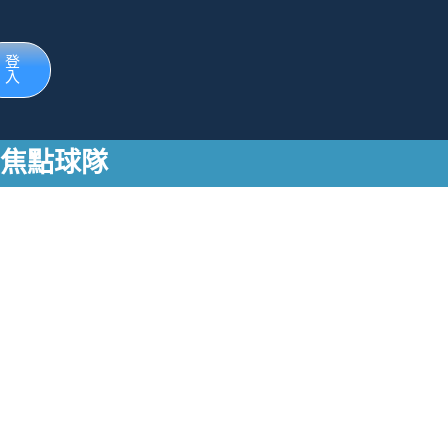
登
入
與焦點球隊