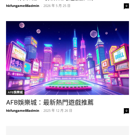
hkfungame88admin
-
2026 年 5 月 25 日
0
AFB娛樂城
AFB娛樂城：最新熱門遊戲推薦
hkfungame88admin
-
2025 年 12 月 26 日
0