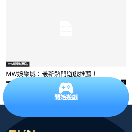
MW娛樂城網站
MW娛樂城：最新熱門遊戲推薦！
hkfungame88admin
-
2025 年 1 月 26 日
0
開始遊戲