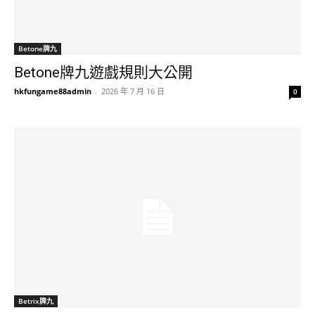
Betone牌九
Betone牌九遊戲規則大公開
hkfungame88admin
-
2026 年 7 月 16 日
0
Betrix牌九