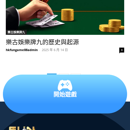
樂古娛樂牌九
樂古娛樂牌九的歷史與起源
hkfungame88admin
-
2025 年 6 月 14 日
0
1
2
開始遊戲