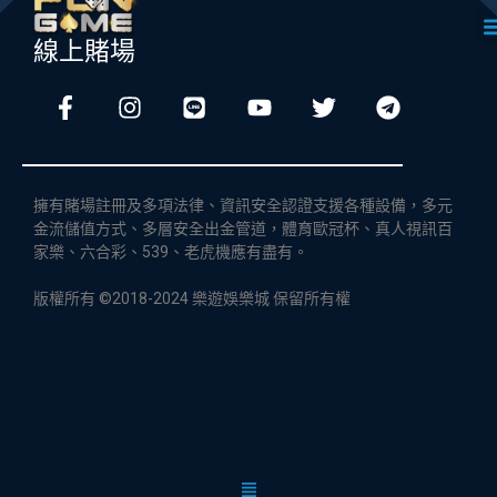
線上賭場
擁有賭場註冊及多項法律、資訊安全認證支援各種設備，多元
金流儲值方式、多層安全出金管道，體育歐冠杯、真人視訊百
家樂、六合彩、539、老虎機應有盡有。
版權所有 ©2018-2024 樂遊娛樂城 保留所有權