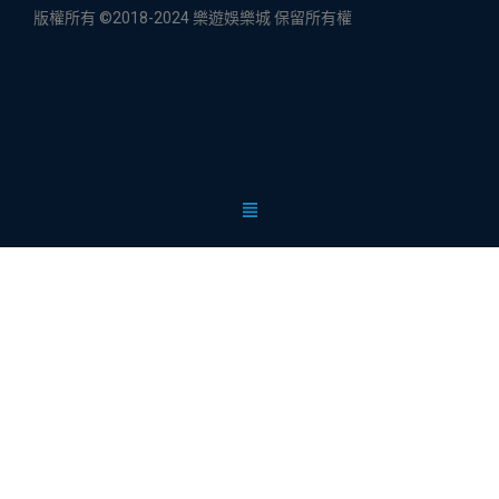
版權所有 ©2018-2024 樂遊娛樂城 保留所有權