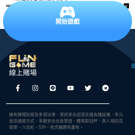
hkfungame88admin
-
2025 年 2 月 20 日
0
開始遊戲
線上賭場
擁有賭場註冊及多項法律、資訊安全認證支援各種設備，多元
金流儲值方式、多層安全出金管道，體育歐冠杯、真人視訊百
家樂、六合彩、539、老虎機應有盡有。