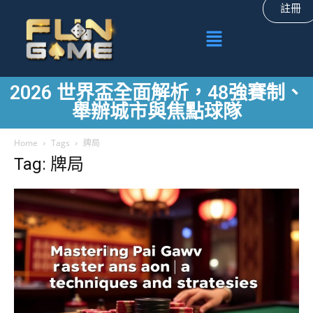
註冊
2026 世界盃全面解析，48強賽制、
舉辦城市與焦點球隊
Home
Tags
牌局
Tag: 牌局