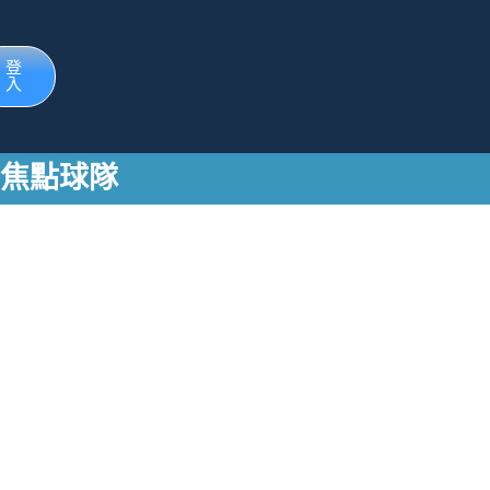
登
入
與焦點球隊