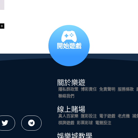
0
開始遊戲
關於樂遊
隱私群政策
博彩責任
免責聲明
服務條款
聯絡我們
線上賭場
真人百家樂
運彩投注
電子遊戲
老虎機
捕
棋牌遊戲
彩票彩球
電競投注
娛樂城教學