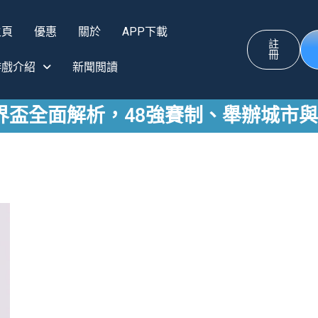
主頁
優惠
關於
APP下載
註
冊
游戲介紹
新聞閲讀
 世界盃全面解析，48強賽制、舉辦城市