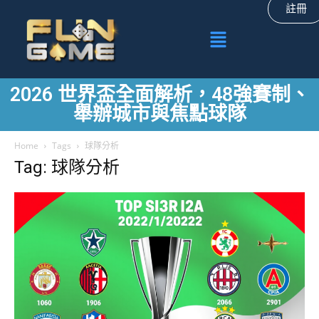
註冊
2026 世界盃全面解析，48強賽制、
舉辦城市與焦點球隊
Home
Tags
球隊分析
Tag: 球隊分析