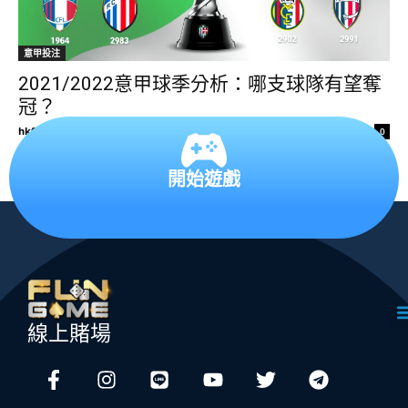
意甲投注
2021/2022意甲球季分析：哪支球隊有望奪
冠？
hkfungame88admin
-
2025 年 1 月 22 日
0
開始遊戲
線上賭場