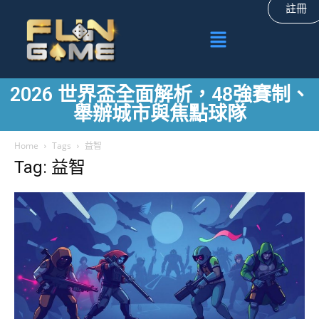
註冊
2026 世界盃全面解析，48強賽制、
舉辦城市與焦點球隊
Home
Tags
益智
Tag: 益智