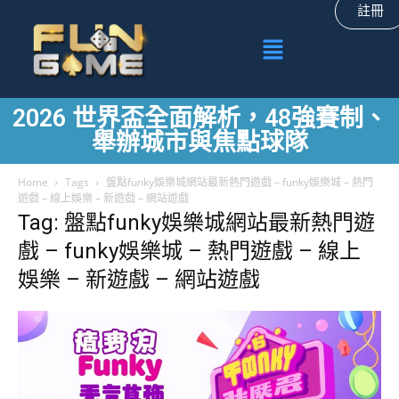
註冊
2026 世界盃全面解析，48強賽制、
舉辦城市與焦點球隊
Home
Tags
盤點funky娛樂城網站最新熱門遊戲 – funky娛樂城 – 熱門
遊戲 – 線上娛樂 – 新遊戲 – 網站遊戲
Tag: 盤點funky娛樂城網站最新熱門遊
戲 – funky娛樂城 – 熱門遊戲 – 線上
娛樂 – 新遊戲 – 網站遊戲