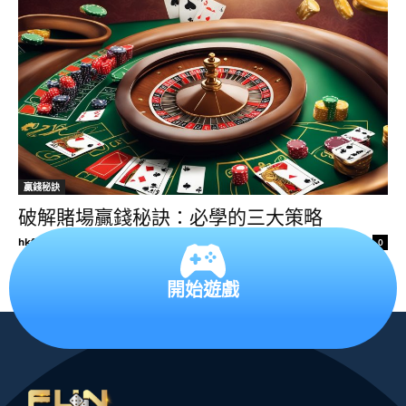
贏錢秘訣
破解賭場贏錢秘訣：必學的三大策略
hkfungame88admin
-
2024 年 8 月 4 日
0
開始遊戲