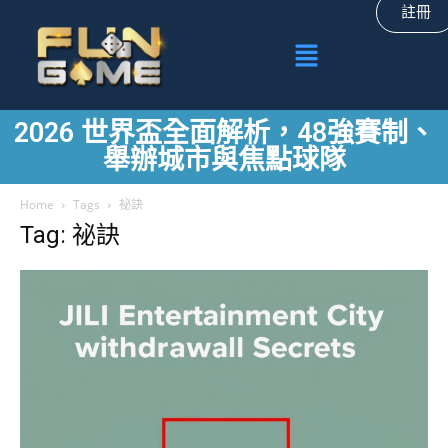
註冊
2026 世界盃全面解析，48強賽制、
舉辦城市與焦點球隊
Home
Tags
祕訣
Tag: 祕訣