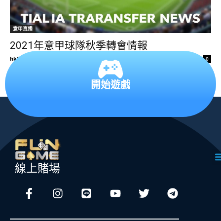
意甲直播
2021年意甲球隊秋季轉會情報
hkfungame88admin
-
2025 年 5 月 23 日
0
開始遊戲
線上賭場