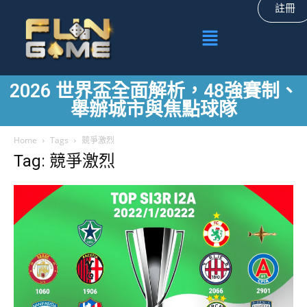
註冊
2026 世界盃全面解析，48強賽制、
舉辦城市與焦點球隊
Home
Tags
競爭激烈
Tag: 競爭激烈