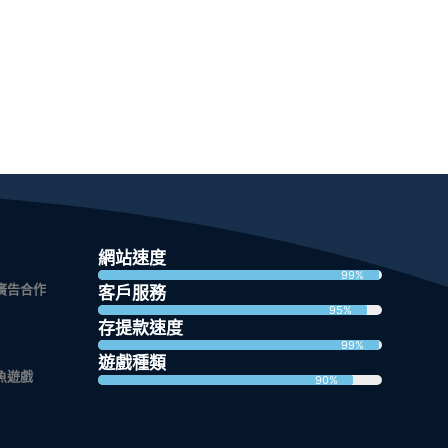
網站速度
99%
廣告合作
客戶服務
95%
存提款速度
99%
遊戲種類
魚遊戲
90%