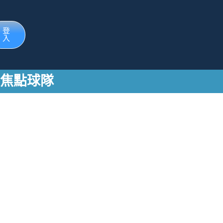
登
入
與焦點球隊