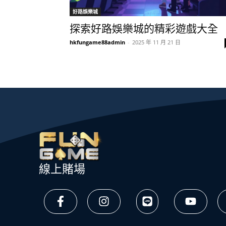
好路娛樂城
探索好路娛樂城的精彩遊戲大全
hkfungame88admin
-
2025 年 11 月 21 日
線上賭場