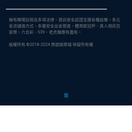
擁有賭場註冊及多項法律、資訊安全認證支援各種設備，多元
金流儲值方式、多層安全出金管道，體育歐冠杯、真人視訊百
家樂、六合彩、539、老虎機應有盡有。
版權所有 ©2018-2024 樂遊娛樂城 保留所有權