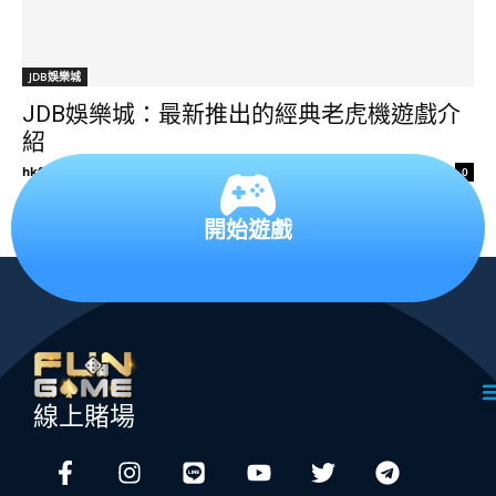
JDB娛樂城
JDB娛樂城：最新推出的經典老虎機遊戲介
紹
hkfungame88admin
-
2026 年 6 月 30 日
0
開始遊戲
線上賭場