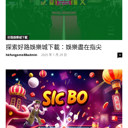
好路娛樂城下載
探索好路娛樂城下載：娛樂盡在指尖
hkfungame88admin
-
2025 年 1 月 29 日
0