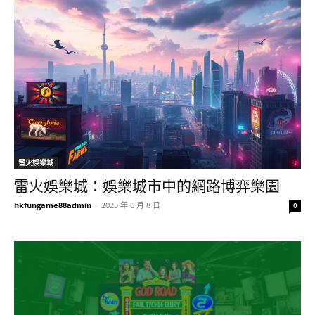
雷火娛樂城
雷火娛樂城：娛樂城市中的網路博弈樂園
hkfungame88admin
-
2025 年 6 月 8 日
0