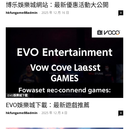
博乐娛樂城網站：最新優惠活動大公開
hkfungame88admin
-
2025 年 12 月 16 日
0
EVO娛樂城下載
EVO娛樂城下載：最新遊戲推薦
hkfungame88admin
-
2025 年 12 月 4 日
0