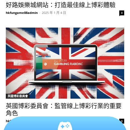
好路娛樂城網站：打造最佳線上博彩體驗
hkfungame88admin
-
2025 年 1 月 4 日
0
英國博彩委員會
英國博彩委員會：監管線上博彩行業的重要
角色
hkfungame88admin
-
2024 年 7 月 11 日
0