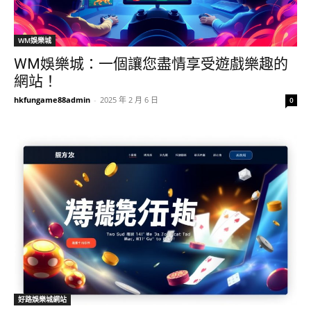
WM娛樂城
WM娛樂城：一個讓您盡情享受遊戲樂趣的
網站！
hkfungame88admin
-
2025 年 2 月 6 日
0
好路娛樂城網站