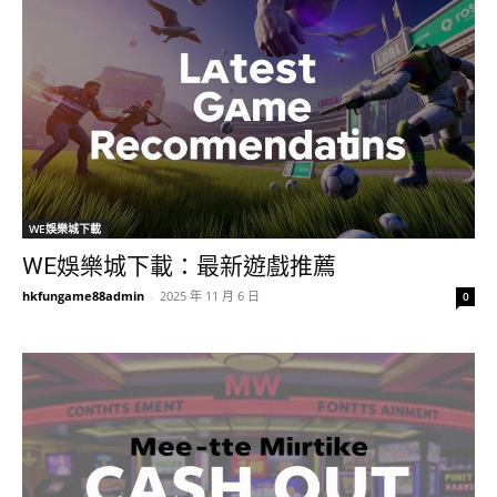
WE娛樂城下載
WE娛樂城下載：最新遊戲推薦
hkfungame88admin
-
2025 年 11 月 6 日
0