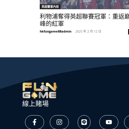
英超賽事內容
利物浦奪得英超聯賽冠軍：重返
峰的紅軍
hkfungame88admin
-
2025 年 2 月 12 日
線上賭場