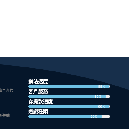
網站速度
99%
廣告合作
客戶服務
95%
存提款速度
99%
遊戲種類
魚遊戲
90%