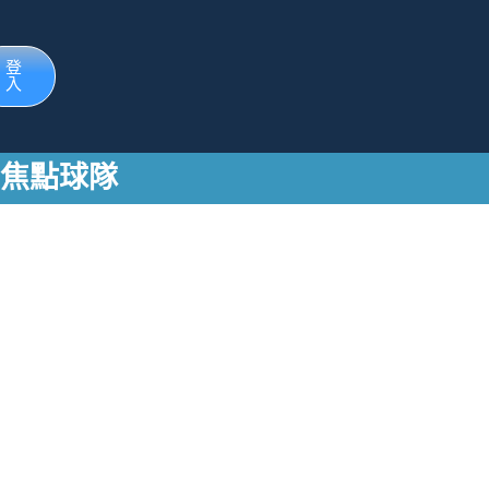
登
入
與焦點球隊