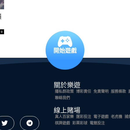
巔
0
開始遊戲
關於樂遊
隱私群政策
博彩責任
免責聲明
服務條款
聯絡我們
線上賭場
真人百家樂
運彩投注
電子遊戲
老虎機
捕
棋牌遊戲
彩票彩球
電競投注