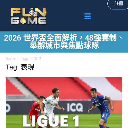
註冊
2026 世界盃全面解析，48強賽制、
舉辦城市與焦點球隊
Home
Tags
表現
Tag: 表現