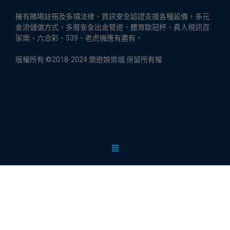
擁有賭場註冊及多項法律、資訊安全認證支援各種設備，多元
金流儲值方式、多層安全出金管道，體育歐冠杯、真人視訊百
家樂、六合彩、539、老虎機應有盡有。
版權所有 ©2018-2024 樂遊娛樂城 保留所有權