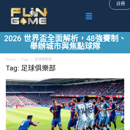
註冊
2026 世界盃全面解析，48強賽制、
舉辦城市與焦點球隊
Home
Tags
足球俱樂部
Tag: 足球俱樂部