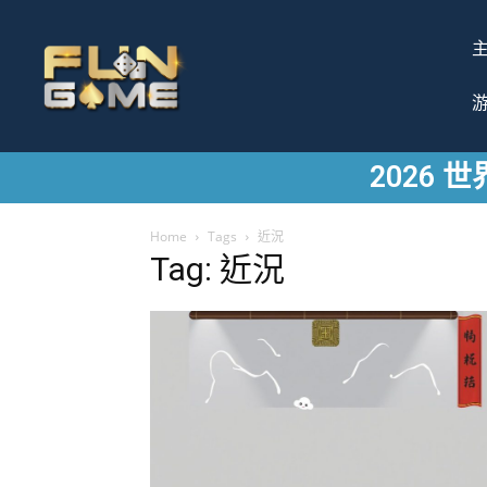
2026
Home
Tags
近況
Tag: 近況