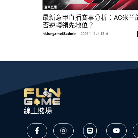
意甲直播
最新意甲直播賽事分析：AC米兰
否逆轉領先地位？
hkfungame88admin
-
2024 年 9 月 15 日
線上賭場