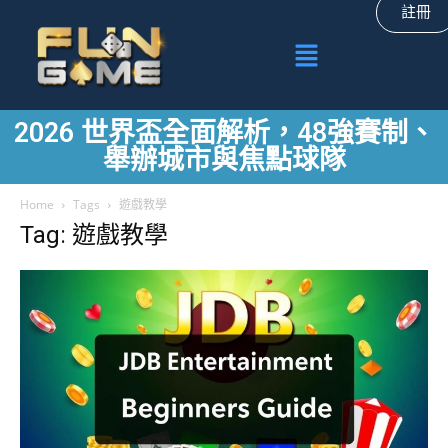
註冊
2026 世界盃全面解析，48強賽制、
舉辦城市與焦點球隊
Home
Tags
遊戲教學
Tag: 遊戲教學