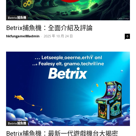
Betrix捕魚機
Betrix捕魚機：全面介紹及評論
hkfungame88admin
-
2025 年 10 月 24 日
0
Betrix捕魚機
Betrix捕魚機：最新一代遊戲機台大揭密