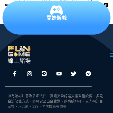
hkfungame88admin
-
2024 年 12 月 15 日
0
開始遊戲
線上賭場
擁有賭場註冊及多項法律、資訊安全認證支援各種設備，多元
金流儲值方式、多層安全出金管道，體育歐冠杯、真人視訊百
家樂、六合彩、539、老虎機應有盡有。