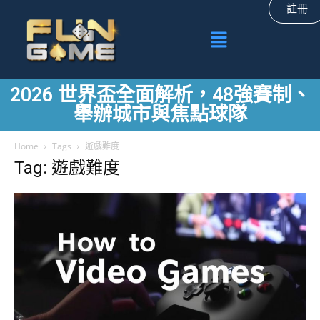
註冊
2026 世界盃全面解析，48強賽制、
舉辦城市與焦點球隊
Home
Tags
遊戲難度
Tag: 遊戲難度