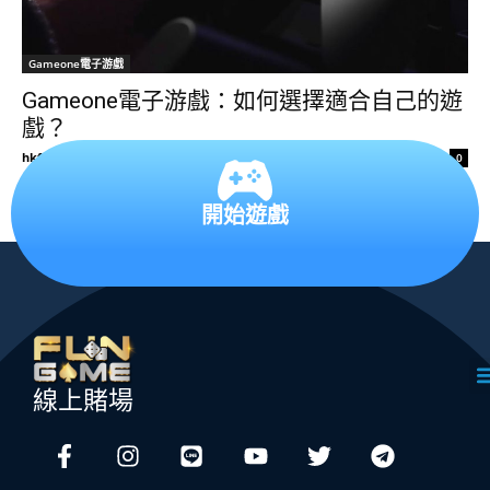
Gameone電子游戲
Gameone電子游戲：如何選擇適合自己的遊
戲？
hkfungame88admin
-
2025 年 7 月 31 日
0
開始遊戲
線上賭場