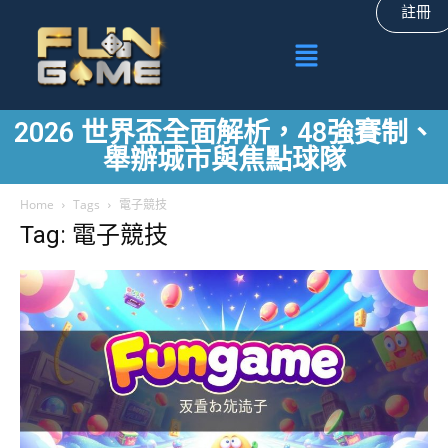
註冊
2026 世界盃全面解析，48強賽制、
舉辦城市與焦點球隊
Home
Tags
電子競技
Tag: 電子競技