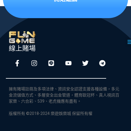
線上賭場
擁有賭場註冊及多項法律、資訊安全認證支援各種設備，多元
金流儲值方式、多層安全出金管道，體育歐冠杯、真人視訊百
家樂、六合彩、539、老虎機應有盡有。
版權所有 ©2018-2024 樂遊娛樂城 保留所有權