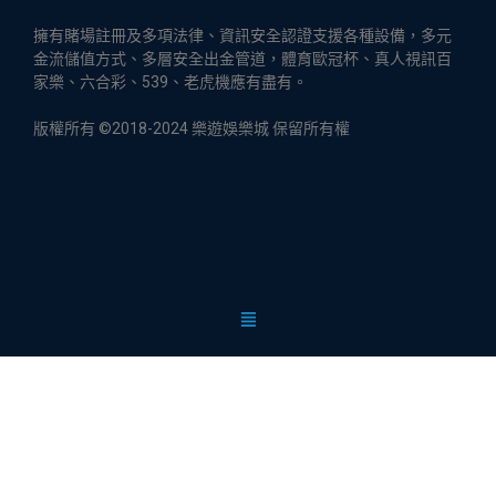
擁有賭場註冊及多項法律、資訊安全認證支援各種設備，多元
金流儲值方式、多層安全出金管道，體育歐冠杯、真人視訊百
家樂、六合彩、539、老虎機應有盡有。
版權所有 ©2018-2024 樂遊娛樂城 保留所有權