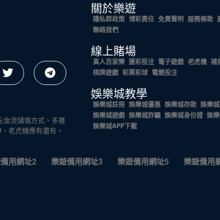
關於樂遊
隱私群政策
博彩責任
免責聲明
服務條款
聯絡我們
線上賭場
真人百家樂
運彩投注
電子遊戲
老虎機
捕
棋牌遊戲
彩票彩球
電競投注
娛樂城教學
娛樂城註冊
娛樂城優惠
娛樂城存款
娛樂城
娛樂城遊戲
娛樂城詐騙
娛樂城身份證
娛樂
元金流儲值方式、多層
娛樂城APP下載
9、老虎機應有盡有。
備用網址2
樂遊備用網址3
樂遊備用網址5
樂遊備用