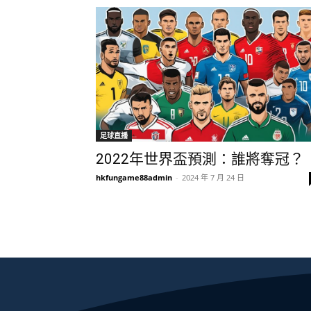
足球直播
2022年世界盃預測：誰將奪冠？
hkfungame88admin
-
2024 年 7 月 24 日