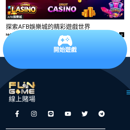
AFB娛樂城
探索AFB娛樂城的精彩遊戲世界
hkfungame88admin
-
2025 年 11 月 29 日
0
開始遊戲
線上賭場