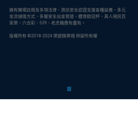
擁有賭場註冊及多項法律、資訊安全認證支援各種設備，多元
金流儲值方式、多層安全出金管道，體育歐冠杯、真人視訊百
家樂、六合彩、539、老虎機應有盡有。
版權所有 ©2018-2024 樂遊娛樂城 保留所有權