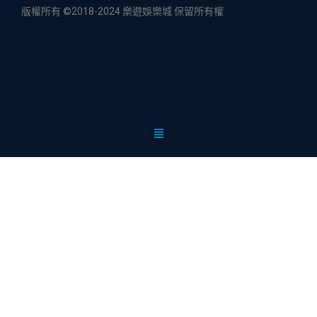
版權所有 ©2018-2024 樂遊娛樂城 保留所有權