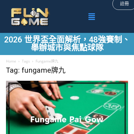
註冊
2026 世界盃全面解析，48強賽制、
舉辦城市與焦點球隊
Home
Tags
Fungame牌九
Tag: fungame牌九