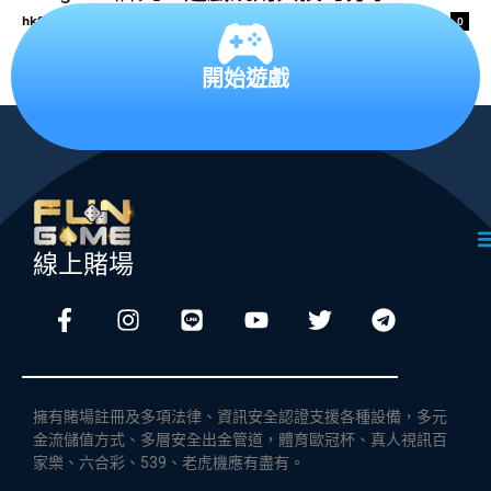
hkfungame88admin
-
2025 年 7 月 26 日
0
開始遊戲
線上賭場
擁有賭場註冊及多項法律、資訊安全認證支援各種設備，多元
金流儲值方式、多層安全出金管道，體育歐冠杯、真人視訊百
家樂、六合彩、539、老虎機應有盡有。