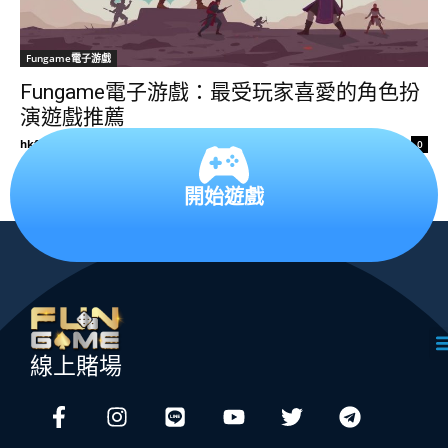
Fungame電子游戲
Fungame電子游戲：最受玩家喜愛的角色扮
演遊戲推薦
hkfungame88admin
-
2025 年 10 月 4 日
0
開始遊戲
線上賭場