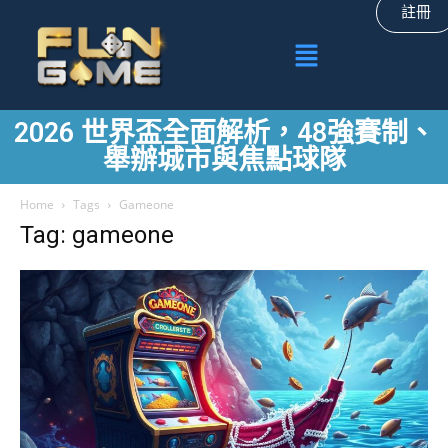
註冊
2026 世界盃全面解析，48強賽制、
舉辦城市與焦點球隊
Home
Tags
Gameone
Tag: gameone