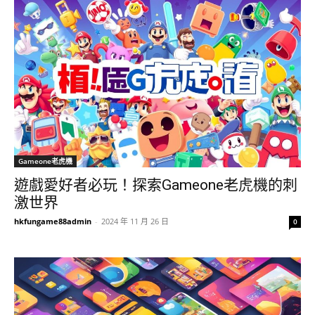
Gameone老虎機
遊戲愛好者必玩！探索Gameone老虎機的刺
激世界
hkfungame88admin
-
2024 年 11 月 26 日
0