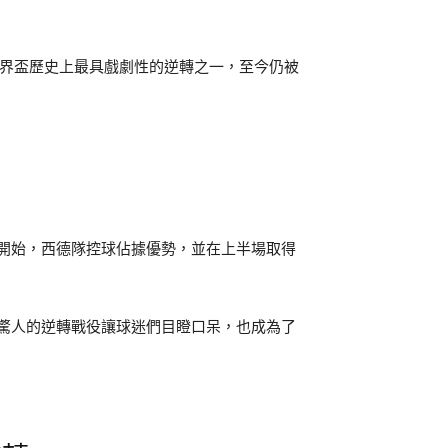
世界盃歷史上最具戲劇性的逆轉之一，至今仍被
一開始，西德隊控球佔據優勢，並在上半場取得
驚人的逆轉戰役讓球迷們目瞪口呆，也成為了