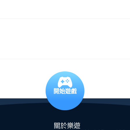
開始遊戲
關於樂遊