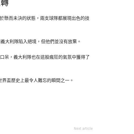
逆轉
處於懸而未決的狀態，兩支球隊都展現出色的技
讓義大利隊陷入絕境，但他們並沒有放棄。
瞪口呆，義大利隊也在這股瘋狂的氣氛中獲得了
世界盃歷史上最令人難忘的瞬間之一。
Next article