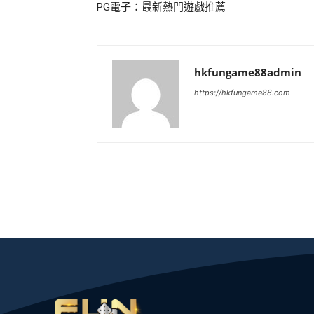
PG電子：最新熱門遊戲推薦
hkfungame88admin
https://hkfungame88.com