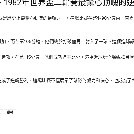
 – 1982年世界盃二輪賽最驚心動魄的
輪賽是歷史上最驚心動魄的逆轉之一。這場比賽在整個90分鐘內一直
加，而在第105分鐘，他們終於打破僵局，射入了一球。這個進球
進攻，在第115分鐘，他們成功追平比分。這場進球讓全場觀眾目
完成了逆轉勝利。這場比賽不僅展示了球隊的毅力和決心，也成為了
球
逆轉