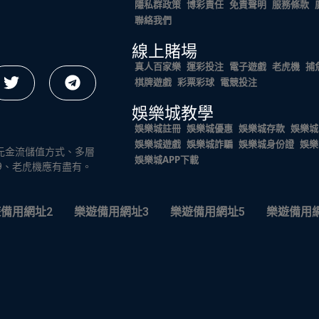
隱私群政策
博彩責任
免責聲明
服務條款
聯絡我們
線上賭場
真人百家樂
運彩投注
電子遊戲
老虎機
捕
棋牌遊戲
彩票彩球
電競投注
娛樂城教學
娛樂城註冊
娛樂城優惠
娛樂城存款
娛樂城
娛樂城遊戲
娛樂城詐騙
娛樂城身份證
娛樂
元金流儲值方式、多層
娛樂城APP下載
9、老虎機應有盡有。
備用網址2
樂遊備用網址3
樂遊備用網址5
樂遊備用