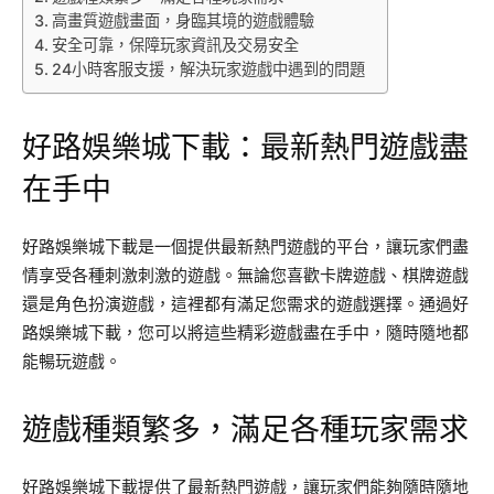
高畫質遊戲畫面，身臨其境的遊戲體驗
安全可靠，保障玩家資訊及交易安全
24小時客服支援，解決玩家遊戲中遇到的問題
好路娛樂城下載：最新熱門遊戲盡
在手中
好路娛樂城下載是一個提供最新熱門遊戲的平台，讓玩家們盡
情享受各種刺激刺激的遊戲。無論您喜歡卡牌遊戲、棋牌遊戲
還是角色扮演遊戲，這裡都有滿足您需求的遊戲選擇。通過好
路娛樂城下載，您可以將這些精彩遊戲盡在手中，隨時隨地都
能暢玩遊戲。
遊戲種類繁多，滿足各種玩家需求
好路娛樂城下載提供了最新熱門遊戲，讓玩家們能夠隨時隨地