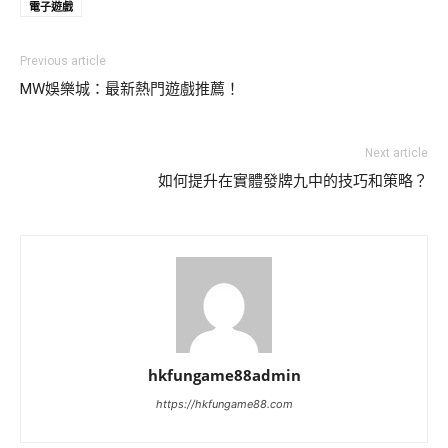
電子遊戲
Previous article
MW娛樂城：最新熱門遊戲推薦！
Next article
如何提升在實體發牌九中的技巧和策略？
hkfungame88admin
https://hkfungame88.com