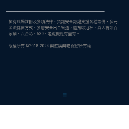
擁有賭場註冊及多項法律、資訊安全認證支援各種設備，多元
金流儲值方式、多層安全出金管道，體育歐冠杯、真人視訊百
家樂、六合彩、539、老虎機應有盡有。
版權所有 ©2018-2024 樂遊娛樂城 保留所有權