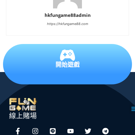
hkfungame88admin
https://hkfungame88.com
開始遊戲
線上賭場