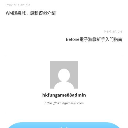
Previous article
WM娛樂城：最新遊戲介紹
Next article
Betone電子游戲新手入門指南
hkfungame88admin
https://hkfungame88.com