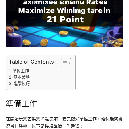
Table of Contents
準備工作
基本策略
進階技巧
準備工作
在開始玩樂古娛樂21點之前，要先做好準備工作，確保能夠獲
得最佳勝率。以下是幾項準備工作建議：