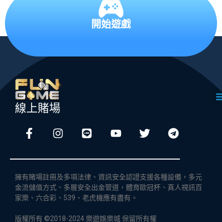
開始遊戲
線上賭場
擁有賭場註冊及多項法律、資訊安全認證支援各種設備，多元
金流儲值方式、多層安全出金管道，體育歐冠杯、真人視訊百
家樂、六合彩、539、老虎機應有盡有。
版權所有 ©2018-2024 樂遊娛樂城 保留所有權