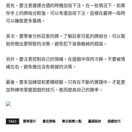
首先，要注意選擇合適的時機加倍下注。在一些情況下，如果
你手上的牌組合較強，可以考慮加倍下注，這樣在贏得一局時
可以賺取更多籌碼。
其次，要學會分析莊家的牌。了解莊家可能的牌組合，可以幫
助你做出更明智的決策，避免犯下容易輸掉的錯誤。
另外，要注意控制自己的情緒。在遊戲中保持冷靜，不要被情
緒左右，避免做出沒有根據的決策。
最後，要多加練習和累積經驗。只有在不斷的實踐中，才能更
加熟練地掌握遊戲的技巧，進而提高自己的勝率。
TAGS
勝率提升
最佳策略
樂古娛樂21點
贏錢秘訣
遊戲技巧