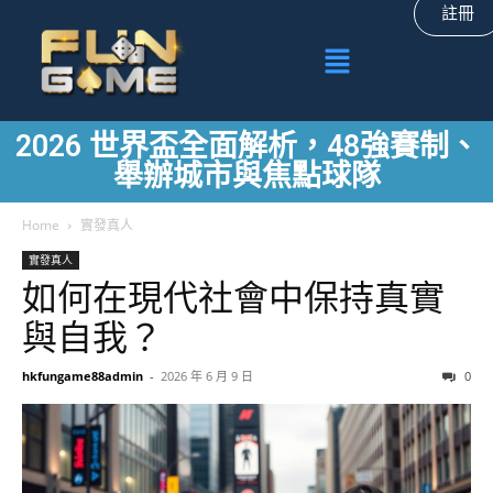
註冊
2026 世界盃全面解析，48強賽制、
舉辦城市與焦點球隊
Home
實發真人
實發真人
如何在現代社會中保持真實
與自我？
hkfungame88admin
-
2026 年 6 月 9 日
0