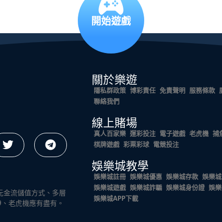
開始遊戲
關於樂遊
隱私群政策
博彩責任
免責聲明
服務條款
聯絡我們
線上賭場
真人百家樂
運彩投注
電子遊戲
老虎機
捕
棋牌遊戲
彩票彩球
電競投注
娛樂城教學
娛樂城註冊
娛樂城優惠
娛樂城存款
娛樂城
娛樂城遊戲
娛樂城詐騙
娛樂城身份證
娛樂
元金流儲值方式、多層
娛樂城APP下載
9、老虎機應有盡有。