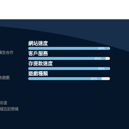
網站速度
99%
廣告合作
客戶服務
95%
存提款速度
99%
遊戲種類
魚遊戲
90%
出金
城忘記密碼