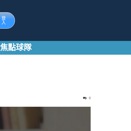
登
入
與焦點球隊
0