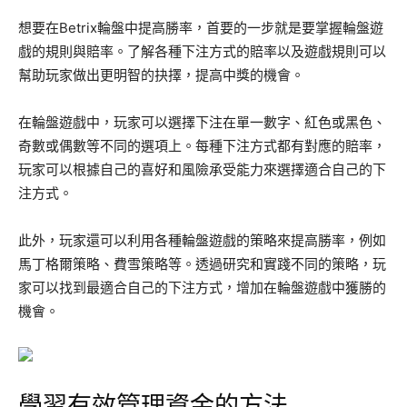
想要在Betrix輪盤中提高勝率，首要的一步就是要掌握輪盤遊
戲的規則與賠率。了解各種下注方式的賠率以及遊戲規則可以
幫助玩家做出更明智的抉擇，提高中獎的機會。
在輪盤遊戲中，玩家可以選擇下注在單一數字、紅色或黑色、
奇數或偶數等不同的選項上。每種下注方式都有對應的賠率，
玩家可以根據自己的喜好和風險承受能力來選擇適合自己的下
注方式。
此外，玩家還可以利用各種輪盤遊戲的策略來提高勝率，例如
馬丁格爾策略、費雪策略等。透過研究和實踐不同的策略，玩
家可以找到最適合自己的下注方式，增加在輪盤遊戲中獲勝的
機會。
學習有效管理資金的方法