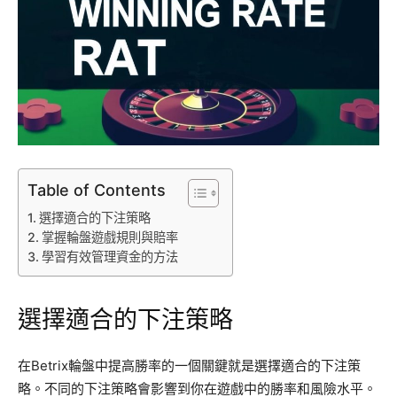
Table of Contents
選擇適合的下注策略
掌握輪盤遊戲規則與賠率
學習有效管理資金的方法
選擇適合的下注策略
在Betrix輪盤中提高勝率的一個關鍵就是選擇適合的下注策
略。不同的下注策略會影響到你在遊戲中的勝率和風險水平。