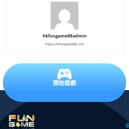
hkfungame88admin
https://hkfungame88.com
開始遊戲