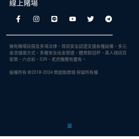
線上賭場
擁有賭場註冊及多項法律、資訊安全認證支援各種設備，多元
金流儲值方式、多層安全出金管道，體育歐冠杯、真人視訊百
家樂、六合彩、539、老虎機應有盡有。
版權所有 ©2018-2024 樂遊娛樂城 保留所有權