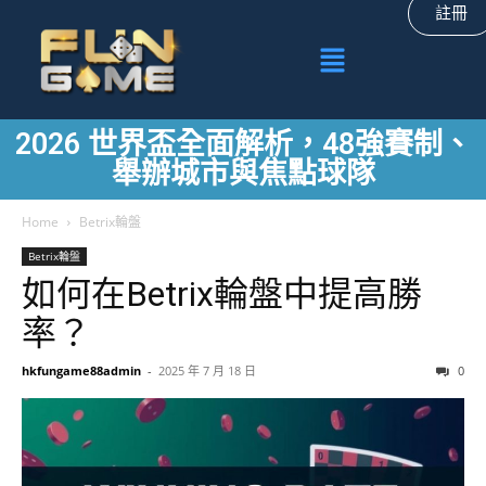
註冊
2026 世界盃全面解析，48強賽制、
舉辦城市與焦點球隊
Home
Betrix輪盤
Betrix輪盤
如何在Betrix輪盤中提高勝
率？
hkfungame88admin
-
2025 年 7 月 18 日
0