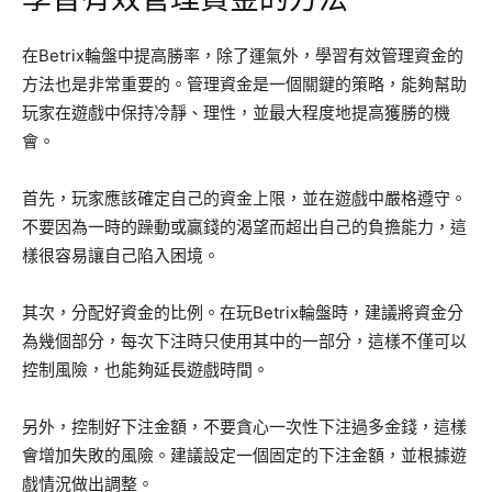
在Betrix輪盤中提高勝率，除了運氣外，學習有效管理資金的
方法也是非常重要的。管理資金是一個關鍵的策略，能夠幫助
玩家在遊戲中保持冷靜、理性，並最大程度地提高獲勝的機
會。
首先，玩家應該確定自己的資金上限，並在遊戲中嚴格遵守。
不要因為一時的躁動或贏錢的渴望而超出自己的負擔能力，這
樣很容易讓自己陷入困境。
其次，分配好資金的比例。在玩Betrix輪盤時，建議將資金分
為幾個部分，每次下注時只使用其中的一部分，這樣不僅可以
控制風險，也能夠延長遊戲時間。
另外，控制好下注金額，不要貪心一次性下注過多金錢，這樣
會增加失敗的風險。建議設定一個固定的下注金額，並根據遊
戲情況做出調整。