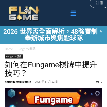
註冊
2026 世界盃全面解析，48強賽制、
舉辦城市與焦點球隊
Home
Fungame棋牌
Fungame棋牌
如何在Fungame棋牌中提升
技巧？
hkfungame88admin
-
2025 年 11 月 22 日
0