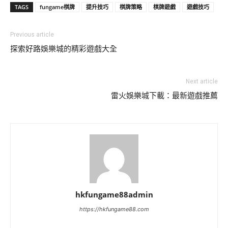
TAGS
fungame棋牌
提升技巧
棋牌策略
棋牌遊戲
遊戲技巧
Previous article
探索好路娛樂城的精彩遊戲大全
Next article
雷火娛樂城下載：最新遊戲推薦
hkfungame88admin
https://hkfungame88.com