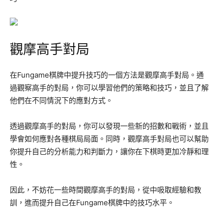
觀摩高手對局
在Fungame棋牌中提升技巧的一個方法是觀摩高手對局。通
過觀察高手的對局，你可以學習他們的策略和技巧，並且了解
他們在不同情況下的應對方式。
透過觀摩高手的對局，你可以發現一些新的招數和戰術，並且
學會如何應對各種棋局局面。同時，觀摩高手對局也可以幫助
你提升自己的分析能力和判斷力，讓你在下棋時更加冷靜和理
性。
因此，不妨花一些時間觀摩高手的對局，從中吸取經驗和教
訓，進而提升自己在Fungame棋牌中的技巧水平。