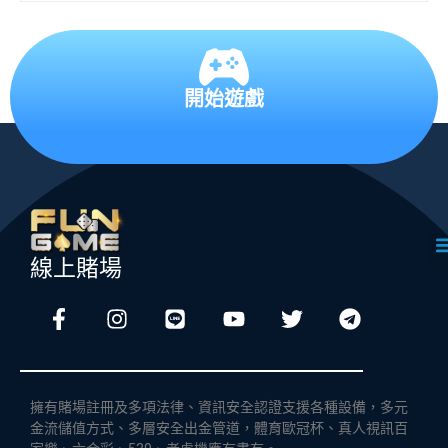
開始遊戲
線上賭場
擁有賭場註冊及多項法律、資訊安全認證支援各種設備，多元
金流儲值方式、多層安全出金管道，體育歐冠杯、真人視訊百