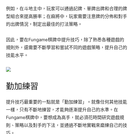
例如，在斗地主中，玩家可以通過記牌、單牌出牌和合理的牌
型組合來提高勝率；在麻將中，玩家需要注意牌的分佈和對手
的出牌情況，制定出最佳的打法策略。
因此，要在Fungame棋牌中提升技巧，除了熟悉各種遊戲的
規則外，還需要不斷學習和嘗試不同的遊戲策略，提升自己的
技能水平。
勤加練習
提升技巧最重要的一點就是「勤加練習」。就像任何其他技能
一樣，只有不斷地練習，才能夠逐漸提升自己的水準。在
Fungame棋牌中，要想成為高手，就必須花時間研究遊戲規
則、策略以及對手的下法，並通過不斷地實戰來磨練自己的技
巧。