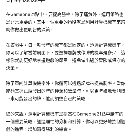
在Gameone21點中，要提高勝率，除了運氣外，運用策略也
是非常重要的。其中一個重要的策略就是利用計算機機率來幫
助你做出更明智的決策。
在遊戲中，每一輪發牌的機率都是固定的，透過計算機機率，
你可以了解當前局面下，要選擇加牌或停牌的機率是多少。這
樣你就能更好地掌握遊戲的節奏，避免做出過於冒險或保守的
決策。
除了單純計算機機率外，你還可以透過記牌來提高勝率。當你
能夠掌握已經發出的牌的種類和數量時，可以更準確地預測接
下來可能發出的牌，進而調整自己的策略。
總的來說，運用計算機機率是提高在Gameone21點中勝率的
一個重要策略，通過理性的分析和計算，你可以更好地控制遊
戲的進程，增加贏得勝利的機會。