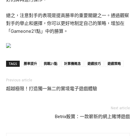
總之，注意對手的表現是提高勝率的重要關鍵之一。通過觀察
對手的舉止和選擇，你可以更好地制定自己的策略，增加在
「Gameone21點」中的勝算。
TAGS
勝率提升
挑戰21點
計算機概念
遊戲技巧
遊戲策略
Previous article
超越極限！打造獨一無二的實境電子遊戲體驗
Next article
Betrix骰寶：一款嶄新的網上賭博遊戲