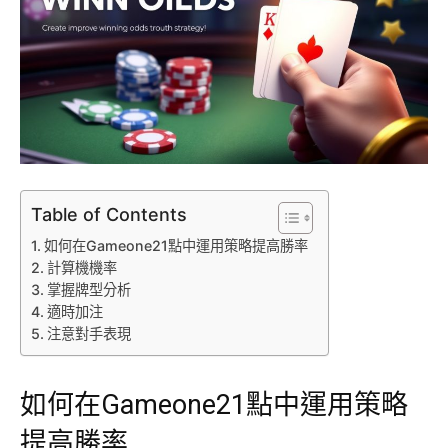
Table of Contents
如何在Gameone21點中運用策略提高勝率
計算機機率
掌握牌型分析
適時加注
注意對手表現
如何在Gameone21點中運用策略
提高勝率