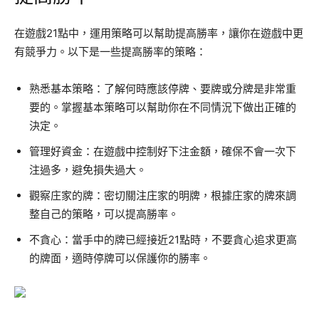
在遊戲21點中，運用策略可以幫助提高勝率，讓你在遊戲中更
有競爭力。以下是一些提高勝率的策略：
熟悉基本策略：了解何時應該停牌、要牌或分牌是非常重
要的。掌握基本策略可以幫助你在不同情況下做出正確的
決定。
管理好資金：在遊戲中控制好下注金額，確保不會一次下
注過多，避免損失過大。
觀察庄家的牌：密切關注庄家的明牌，根據庄家的牌來調
整自己的策略，可以提高勝率。
不貪心：當手中的牌已經接近21點時，不要貪心追求更高
的牌面，適時停牌可以保護你的勝率。