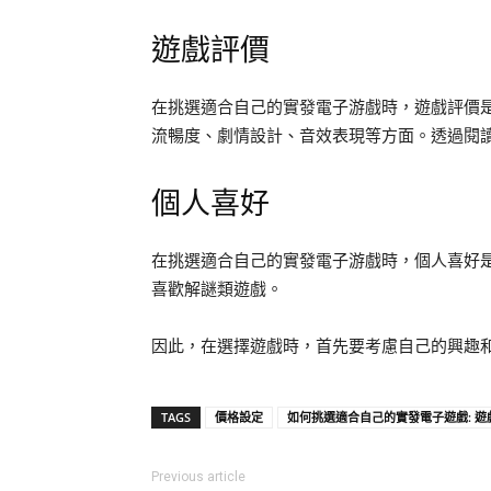
遊戲評價
在挑選適合自己的實發電子游戲時，遊戲評價
流暢度、劇情設計、音效表現等方面。透過閱
個人喜好
在挑選適合自己的實發電子游戲時，個人喜好
喜歡解謎類遊戲。
因此，在選擇遊戲時，首先要考慮自己的興趣
TAGS
價格設定
如何挑選適合自己的實發電子遊戲: 遊
Previous article