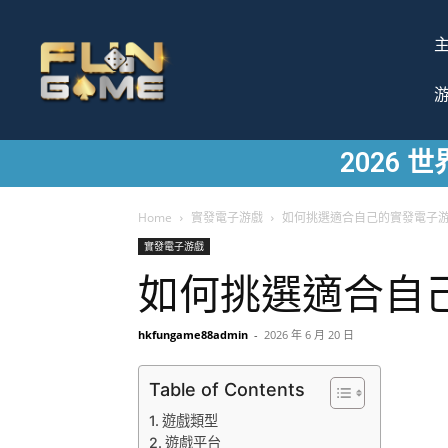
2026
Home
實發電子游戲
如何挑選適合自己的實發電子
實發電子游戲
如何挑選適合自
hkfungame88admin
-
2026 年 6 月 20 日
Table of Contents
遊戲類型
遊戲平台