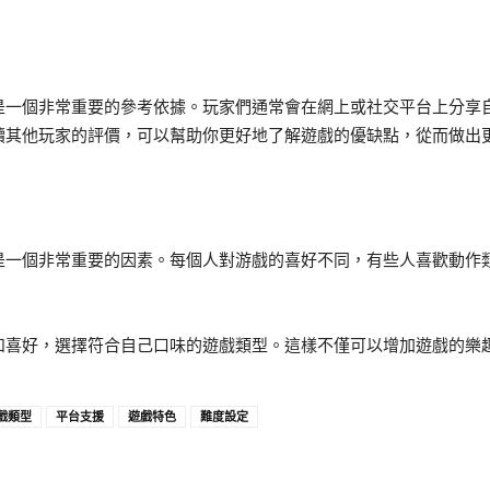
是一個非常重要的參考依據。玩家們通常會在網上或社交平台上分享
讀其他玩家的評價，可以幫助你更好地了解遊戲的優缺點，從而做出
是一個非常重要的因素。每個人對游戲的喜好不同，有些人喜歡動作
和喜好，選擇符合自己口味的遊戲類型。這樣不僅可以增加遊戲的樂
戲類型
平台支援
遊戲特色
難度設定