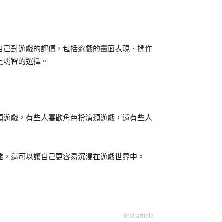
自己對遊戲的評價，包括遊戲的畫面表現、操作
更明智的選擇。
類遊戲，有些人喜歡角色扮演類遊戲，還有些人
趣，還可以讓自己更容易沉浸在遊戲世界中。
Next article