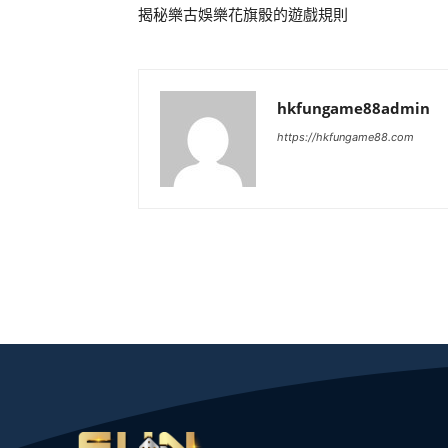
揭秘樂古娛樂花旗骰的遊戲規則
hkfungame88admin
https://hkfungame88.com