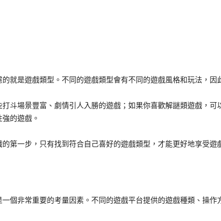
慮的就是遊戲類型。不同的遊戲類型會有不同的遊戲風格和玩法，因
些打斗場景豐富、劇情引人入勝的遊戲；如果你喜歡解謎類遊戲，可
性強的遊戲。
戲的第一步，只有找到符合自己喜好的遊戲類型，才能更好地享受遊
是一個非常重要的考量因素。不同的遊戲平台提供的遊戲種類、操作
。