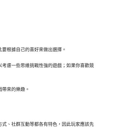
此要根據自己的喜好來做出選擇。
以考慮一些思維挑戰性強的遊戲；如果你喜歡競
戲帶來的樂趣。
方式、社群互動等都各有特色，因此玩家應該先