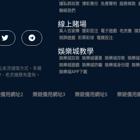
隱私群政策
博彩責任
免責聲明
服務條款
聯絡我們
線上賭場
真人百家樂
運彩投注
電子遊戲
老虎機
捕
棋牌遊戲
彩票彩球
電競投注
娛樂城教學
娛樂城註冊
娛樂城優惠
娛樂城存款
娛樂城
娛樂城遊戲
娛樂城詐騙
娛樂城身份證
娛樂
元金流儲值方式、多層
娛樂城APP下載
9、老虎機應有盡有。
備用網址2
樂遊備用網址3
樂遊備用網址5
樂遊備用