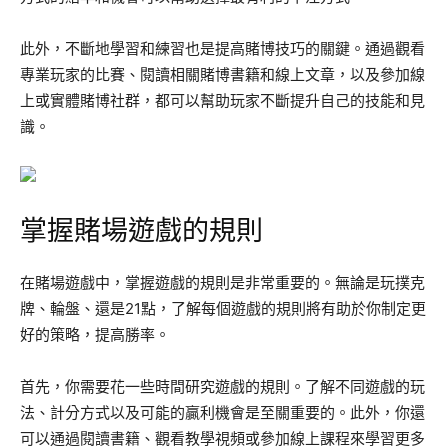
此外，不斷地學習和練習也是提高賭博技巧的關鍵。通過觀看
專業玩家的比賽、閱讀相關賭博書籍和線上文章，以及參加線
上或實體賭博社群，都可以幫助玩家不斷提升自己的技能和見
識。
掌握賭場遊戲的規則
在賭場遊戲中，掌握遊戲的規則是非常重要的。無論是玩撲克
牌、輪盤、還是21點，了解每個遊戲的規則將有助於你制定更
好的策略，提高勝率。
首先，你需要花一些時間研究遊戲的規則。了解不同遊戲的玩
法、計分方式以及可能的贏利機會是至關重要的。此外，你還
可以通過閱讀書籍、觀看教學視頻或參加線上課程來學習更多