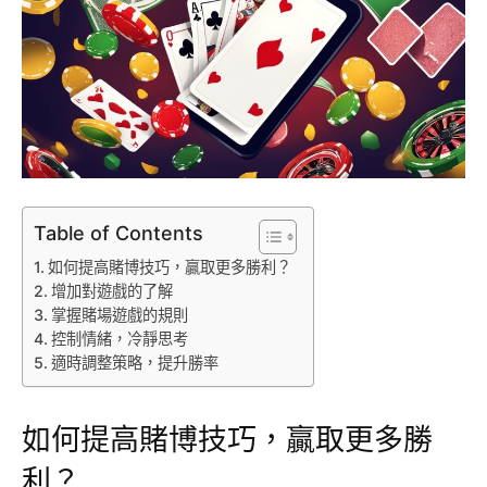
Table of Contents
如何提高賭博技巧，贏取更多勝利？
增加對遊戲的了解
掌握賭場遊戲的規則
控制情緒，冷靜思考
適時調整策略，提升勝率
如何提高賭博技巧，贏取更多勝
利？