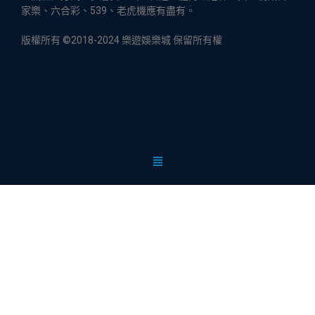
家樂、六合彩、539、老虎機應有盡有。
版權所有 ©2018-2024 樂遊娛樂城 保留所有權