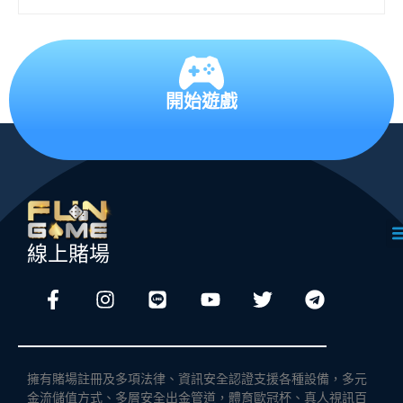
開始遊戲
線上賭場
擁有賭場註冊及多項法律、資訊安全認證支援各種設備，多元
金流儲值方式、多層安全出金管道，體育歐冠杯、真人視訊百