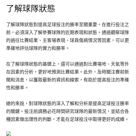
了解球隊狀態
了解球隊狀態對提高足球投注的勝率至關重要。在進行投注之
前，必須深入了解參賽球隊的近期表現和狀態。通過觀察球隊
的過往比賽結果、主客場表現、球員傷病情況等因素，可以更
準確地評估球隊的實力和勝率。
在了解球隊狀態的基礎上，還可以通過對比賽場地、天氣等外
在因素的分析，更好地預測比賽結果。此外，及時關注賽前新
聞和消息，以獲取最新的資訊和線索，有助於提高投注的準確
性和勝率。
總的來說，對球隊狀態的深入了解和分析是提高足球投注勝率
的關鍵。投注前請務必花時間研究球隊的最新情況，並結合各
種因素做出理性的判斷，才能在足球投注中取得更好的成績。