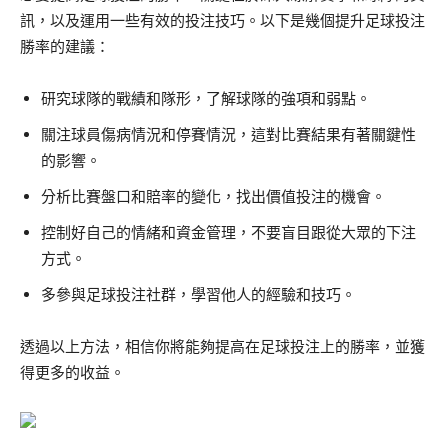
訊，以及運用一些有效的投注技巧。以下是幾個提升足球投注
勝率的建議：
研究球隊的戰績和隊形，了解球隊的強項和弱點。
關注球員傷病情況和停賽情況，這對比賽結果有著關鍵性
的影響。
分析比賽盤口和賠率的變化，找出價值投注的機會。
控制好自己的情緒和資金管理，不要盲目跟從大眾的下注
方式。
多參與足球投注社群，學習他人的經驗和技巧。
透過以上方法，相信你將能夠提高在足球投注上的勝率，並獲
得更多的收益。