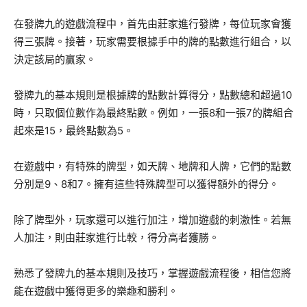
在發牌九的遊戲流程中，首先由莊家進行發牌，每位玩家會獲
得三張牌。接著，玩家需要根據手中的牌的點數進行組合，以
決定該局的贏家。
發牌九的基本規則是根據牌的點數計算得分，點數總和超過10
時，只取個位數作為最終點數。例如，一張8和一張7的牌組合
起來是15，最終點數為5。
在遊戲中，有特殊的牌型，如天牌、地牌和人牌，它們的點數
分別是9、8和7。擁有這些特殊牌型可以獲得額外的得分。
除了牌型外，玩家還可以進行加注，增加遊戲的刺激性。若無
人加注，則由莊家進行比較，得分高者獲勝。
熟悉了發牌九的基本規則及技巧，掌握遊戲流程後，相信您將
能在遊戲中獲得更多的樂趣和勝利。