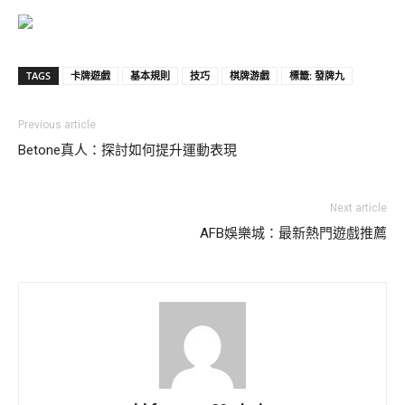
TAGS
卡牌遊戲
基本規則
技巧
棋牌游戲
標籤: 發牌九
Previous article
Betone真人：探討如何提升運動表現
Next article
AFB娛樂城：最新熱門遊戲推薦