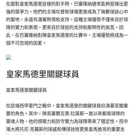
在面對皇家馬德里這樣的對手時，巴塞隆納通常能夠發揮出更
強的競爭力。他們的主場坎普新球場更是成為了無數球迷心中
的聖地，永遠充滿著熱情和支持。這種主場優勢不僅來自於球
隊的實力和表現，更來自於球迷的支持和壓倒性的氣氛。因
此，在巴塞隆納對陣皇家馬德里的比賽中，主場優勢將成為一
個不可忽視的因素。
皇家馬德里關鍵球員
皇家馬德里關鍵球員
在這場西甲豪門之戰中，皇家馬德里的關鍵球員扮演著至關重
要的角色。其中，隊長塞爾吉奧·拉莫斯一直以來都是球隊的
靈魂人物，他的領導力和防守實力為球隊帶來了穩定性。而中
場大將托尼·克羅斯的球感和傳球技術更是皇馬進攻的重要支