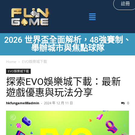
註冊
2026 世界盃全面解析，48強賽制、
舉辦城市與焦點球隊
Home
EVO娛樂城下載
EVO娛樂城下載
探索EVO娛樂城下載：最新
遊戲優惠與玩法分享
hkfungame88admin
-
2024 年 12 月 11 日
0