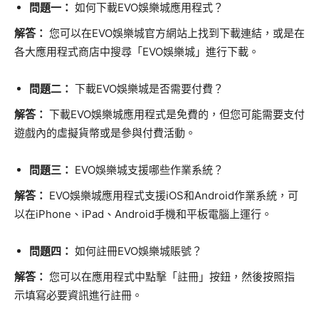
問題一：
如何下載EVO娛樂城應用程式？
解答：
您可以在EVO娛樂城官方網站上找到下載連結，或是在
各大應用程式商店中搜尋「EVO娛樂城」進行下載。
問題二：
下載EVO娛樂城是否需要付費？
解答：
下載EVO娛樂城應用程式是免費的，但您可能需要支付
遊戲內的虛擬貨幣或是參與付費活動。
問題三：
EVO娛樂城支援哪些作業系統？
解答：
EVO娛樂城應用程式支援iOS和Android作業系統，可
以在iPhone、iPad、Android手機和平板電腦上運行。
問題四：
如何註冊EVO娛樂城賬號？
解答：
您可以在應用程式中點擊「註冊」按鈕，然後按照指
示填寫必要資訊進行註冊。