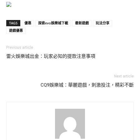
TAGS
優惠
探索evo娛樂城下載
最新遊戲
玩法分享
遊戲優惠
Previous article
雷火娛樂城出金：玩家必知的提款注意事項
Next article
CQ9娛樂城：華麗遊戲，刺激投注，精彩不斷