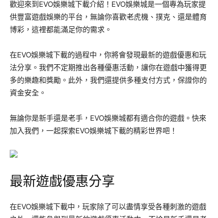
歡迎來到EVO娛樂城下載介紹！EVO娛樂城是一個專為玩家提
供豐富遊戲娛樂的平台，無論你喜歡老虎機、撲克、還是體育
博彩，這裡都能滿足你的需求。
在EVO娛樂城下載的過程中，你將會發現最新的遊戲優惠和玩
法分享。我們不定期推出各種優惠活動，讓你在遊戲中獲得更
多的樂趣和獎勵。此外，我們還提供多種支付方式，保證你的
資金安全。
無論你是新手還是老手，EVO娛樂城都有適合你的遊戲。快來
加入我們，一起探索EVO娛樂城下載的精彩世界吧！
最新遊戲優惠分享
在EVO娛樂城下載中，玩家除了可以盡情享受各種刺激的遊戲