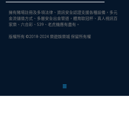
擁有賭場註冊及多項法律、資訊安全認證支援各種設備，多元
金流儲值方式、多層安全出金管道，體育歐冠杯、真人視訊百
家樂、六合彩、539、老虎機應有盡有。
版權所有 ©2018-2024 樂遊娛樂城 保留所有權